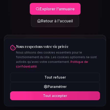
Explorer l'annuaire
Retour à l'accueil
Nous respectons votre vie privée
Nous utilisons des cookies essentiels pour le
fonctionnement du site. Les cookies optionnels ne sont
activés qu'avec votre consentement.
Politique de
confidentialité
PEUT-ÊTRE CHERCHIEZ-VOUS...
Tout refuser
Clubs à Paris
Saunas à Lyon
Plages libertines
Confidentiel
Paramétrer
Soirées ce week-end
Tout accepter