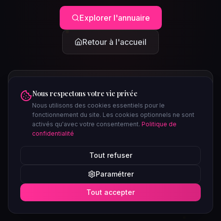
Explorer l'annuaire
Retour à l'accueil
Nous respectons votre vie privée
Nous utilisons des cookies essentiels pour le
fonctionnement du site. Les cookies optionnels ne sont
activés qu'avec votre consentement.
Politique de
confidentialité
PEUT-ÊTRE CHERCHIEZ-VOUS...
Tout refuser
Clubs à Paris
Saunas à Lyon
Plages libertines
Confidentiel
Paramétrer
Soirées ce week-end
Tout accepter