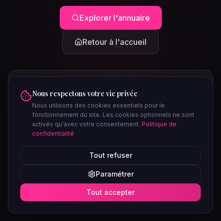
Explorer l'annuaire
Retour à l'accueil
Nous respectons votre vie privée
Nous utilisons des cookies essentiels pour le
fonctionnement du site. Les cookies optionnels ne sont
activés qu'avec votre consentement.
Politique de
confidentialité
PEUT-ÊTRE CHERCHIEZ-VOUS...
Tout refuser
Clubs à Paris
Saunas à Lyon
Plages libertines
Confidentiel
Paramétrer
Soirées ce week-end
Tout accepter