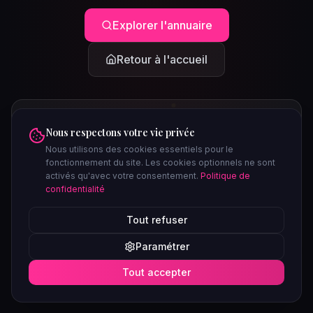
Explorer l'annuaire
Retour à l'accueil
Nous respectons votre vie privée
Nous utilisons des cookies essentiels pour le
fonctionnement du site. Les cookies optionnels ne sont
activés qu'avec votre consentement.
Politique de
confidentialité
PEUT-ÊTRE CHERCHIEZ-VOUS...
Tout refuser
Clubs à Paris
Saunas à Lyon
Plages libertines
Confidentiel
Paramétrer
Soirées ce week-end
Tout accepter