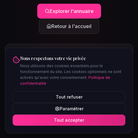
Explorer l'annuaire
Retour à l'accueil
Nous respectons votre vie privée
Nous utilisons des cookies essentiels pour le
fonctionnement du site. Les cookies optionnels ne sont
activés qu'avec votre consentement.
Politique de
confidentialité
PEUT-ÊTRE CHERCHIEZ-VOUS...
Tout refuser
Clubs à Paris
Saunas à Lyon
Plages libertines
Confidentiel
Paramétrer
Soirées ce week-end
Tout accepter