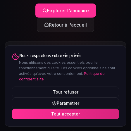
Explorer l'annuaire
Retour à l'accueil
Nous respectons votre vie privée
Nous utilisons des cookies essentiels pour le
fonctionnement du site. Les cookies optionnels ne sont
activés qu'avec votre consentement.
Politique de
confidentialité
PEUT-ÊTRE CHERCHIEZ-VOUS...
Tout refuser
Clubs à Paris
Saunas à Lyon
Plages libertines
Confidentiel
Paramétrer
Soirées ce week-end
Tout accepter