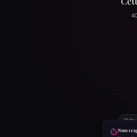
Cett
40
Clubs 
Nous resp