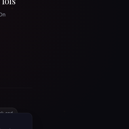
 fois
 On
ek-end