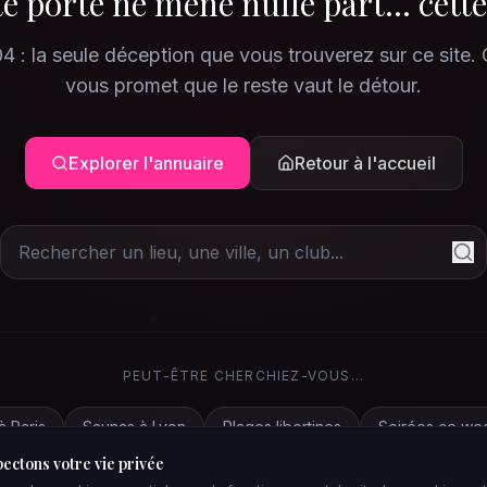
e porte ne mène nulle part... cette
4 : la seule déception que vous trouverez sur ce site.
vous promet que le reste vaut le détour.
Explorer l'annuaire
Retour à l'accueil
PEUT-ÊTRE CHERCHIEZ-VOUS...
à Paris
Saunas à Lyon
Plages libertines
Soirées ce we
ectons votre vie privée