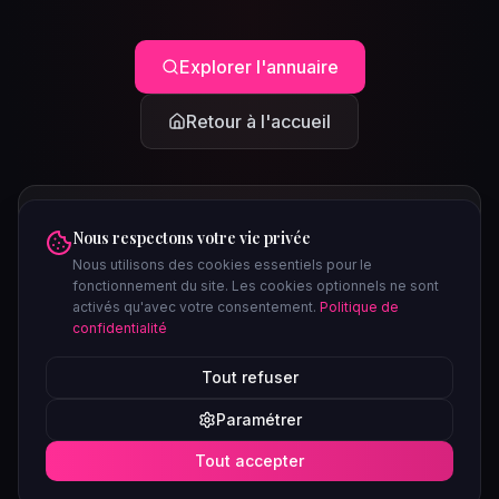
Explorer l'annuaire
Retour à l'accueil
Nous respectons votre vie privée
Nous utilisons des cookies essentiels pour le
fonctionnement du site. Les cookies optionnels ne sont
activés qu'avec votre consentement.
Politique de
confidentialité
PEUT-ÊTRE CHERCHIEZ-VOUS...
Tout refuser
Clubs à Paris
Saunas à Lyon
Plages libertines
Confidentiel
Paramétrer
Soirées ce week-end
Tout accepter