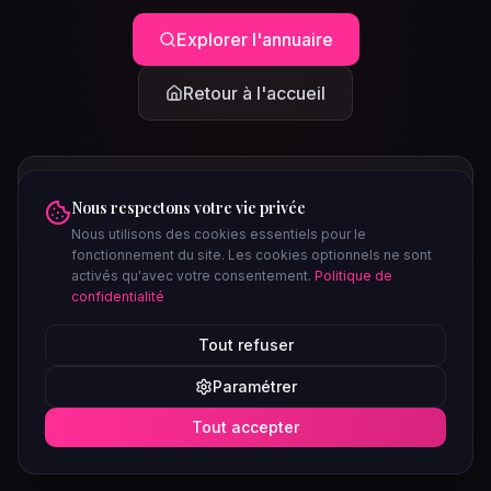
Explorer l'annuaire
Retour à l'accueil
Nous respectons votre vie privée
Nous utilisons des cookies essentiels pour le
fonctionnement du site. Les cookies optionnels ne sont
activés qu'avec votre consentement.
Politique de
confidentialité
PEUT-ÊTRE CHERCHIEZ-VOUS...
Tout refuser
Clubs à Paris
Saunas à Lyon
Plages libertines
Confidentiel
Paramétrer
Soirées ce week-end
Tout accepter