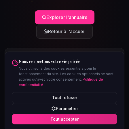
Explorer l'annuaire
Retour à l'accueil
Nous respectons votre vie privée
Nous utilisons des cookies essentiels pour le
fonctionnement du site. Les cookies optionnels ne sont
activés qu'avec votre consentement.
Politique de
confidentialité
PEUT-ÊTRE CHERCHIEZ-VOUS...
Tout refuser
Clubs à Paris
Saunas à Lyon
Plages libertines
Confidentiel
Paramétrer
Soirées ce week-end
Tout accepter