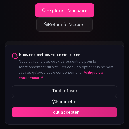
Explorer l'annuaire
Retour à l'accueil
Nous respectons votre vie privée
Nous utilisons des cookies essentiels pour le
fonctionnement du site. Les cookies optionnels ne sont
activés qu'avec votre consentement.
Politique de
confidentialité
PEUT-ÊTRE CHERCHIEZ-VOUS...
Tout refuser
Clubs à Paris
Saunas à Lyon
Plages libertines
Confidentiel
Paramétrer
Soirées ce week-end
Tout accepter