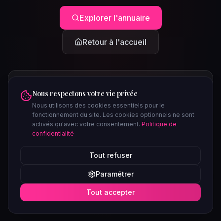
Explorer l'annuaire
Retour à l'accueil
Nous respectons votre vie privée
Nous utilisons des cookies essentiels pour le
fonctionnement du site. Les cookies optionnels ne sont
activés qu'avec votre consentement.
Politique de
confidentialité
PEUT-ÊTRE CHERCHIEZ-VOUS...
Tout refuser
Clubs à Paris
Saunas à Lyon
Plages libertines
Confidentiel
Paramétrer
Soirées ce week-end
Tout accepter