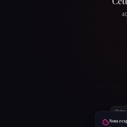
Cett
40
Clubs 
Nous resp