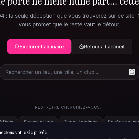
e porte ne mène nulle part... cette
4 : la seule déception que vous trouverez sur ce site.
vous promet que le reste vaut le détour.
Explorer l'annuaire
Retour à l'accueil
PEUT-ÊTRE CHERCHIEZ-VOUS...
à Paris
Saunas à Lyon
Plages libertines
Soirées ce we
ectons votre vie privée