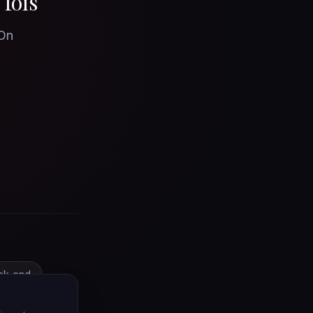
 fois
 On
ek-end