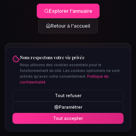
Explorer l'annuaire
Retour à l'accueil
Nous respectons votre vie privée
Nous utilisons des cookies essentiels pour le
fonctionnement du site. Les cookies optionnels ne sont
activés qu'avec votre consentement.
Politique de
confidentialité
PEUT-ÊTRE CHERCHIEZ-VOUS...
Tout refuser
Clubs à Paris
Saunas à Lyon
Plages libertines
Confidentiel
Paramétrer
Soirées ce week-end
Tout accepter