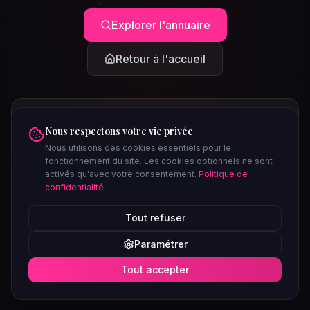
Explorer l'annuaire
Retour à l'accueil
Nous respectons votre vie privée
Nous utilisons des cookies essentiels pour le
fonctionnement du site. Les cookies optionnels ne sont
activés qu'avec votre consentement.
Politique de
confidentialité
PEUT-ÊTRE CHERCHIEZ-VOUS...
Tout refuser
Clubs à Paris
Saunas à Lyon
Plages libertines
Confidentiel
Paramétrer
Soirées ce week-end
Tout accepter