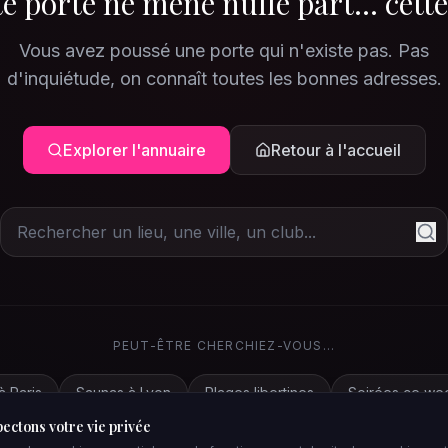
e porte ne mène nulle part... cette
Vous avez poussé une porte qui n'existe pas. Pas
d'inquiétude, on connaît toutes les bonnes adresses.
Explorer l'annuaire
Retour à l'accueil
PEUT-ÊTRE CHERCHIEZ-VOUS...
à Paris
Saunas à Lyon
Plages libertines
Soirées ce we
ectons votre vie privée