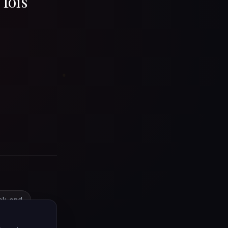
 fois
ek-end