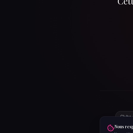
Cett
Clubs 
Nous resp