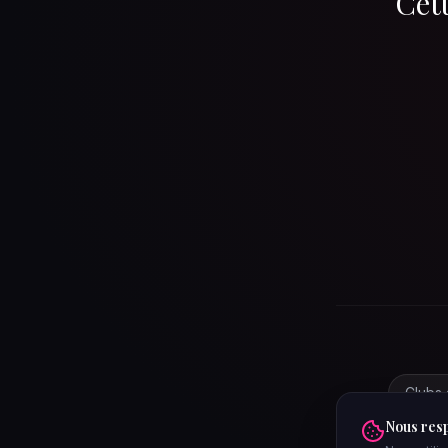
Cett
Clubs 
Nous resp