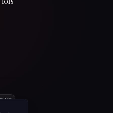
 fois
ek-end