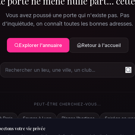
e porte ne mène nulle part... cette
Vous avez poussé une porte qui n'existe pas. Pas
d'inquiétude, on connaît toutes les bonnes adresses.
Explorer l'annuaire
Retour à l'accueil
PEUT-ÊTRE CHERCHIEZ-VOUS...
à Paris
Saunas à Lyon
Plages libertines
Soirées ce we
ectons votre vie privée