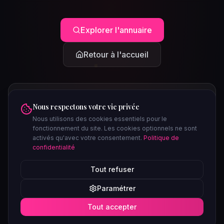
Explorer l'annuaire
Retour à l'accueil
Nous respectons votre vie privée
Nous utilisons des cookies essentiels pour le
fonctionnement du site. Les cookies optionnels ne sont
activés qu'avec votre consentement.
Politique de
confidentialité
PEUT-ÊTRE CHERCHIEZ-VOUS...
Tout refuser
Clubs à Paris
Saunas à Lyon
Plages libertines
Confidentiel
Paramétrer
Soirées ce week-end
Tout accepter