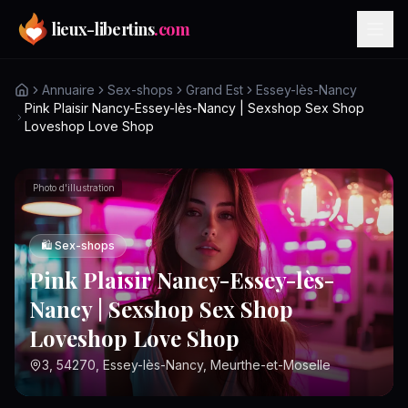
Aller au contenu principal
lieux-libertins
.com
Annuaire
Sex-shops
Grand Est
Essey-lès-Nancy
Pink Plaisir Nancy-Essey-lès-Nancy | Sexshop Sex Shop
Loveshop Love Shop
Photo d'illustration
🛍️
Sex-shops
Pink Plaisir Nancy-Essey-lès-
Nancy | Sexshop Sex Shop
Loveshop Love Shop
3, 54270, Essey-lès-Nancy, Meurthe-et-Moselle