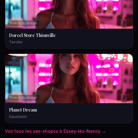
Photo d'illustration
Dorcel Store Thionville
Terville
Photo d'illustration
Planet Dream
Sausheim
Voir tous les
sex-shops
s à
Essey-lès-Nancy
→