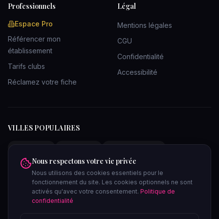
Professionnels
Légal
Espace Pro
Mentions légales
Référencer mon
CGU
établissement
Confidentialité
Tarifs clubs
Accessibilité
Réclamez votre fiche
VILLES POPULAIRES
Clubs Paris
Clubs Lyon
Clubs Bordeaux
Nous respectons votre vie privée
Clubs Marseille
Clubs Toulouse
Clubs Lille
Nous utilisons des cookies essentiels pour le
Clubs Nantes
Clubs Strasbourg
Clubs Nice
fonctionnement du site. Les cookies optionnels ne sont
Clubs Bruxelles
Saunas Paris
Saunas Lyon
activés qu'avec votre consentement.
Politique de
confidentialité