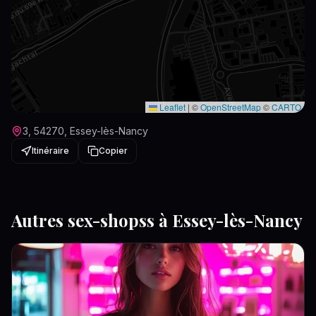
Leaflet
|
©
OpenStreetMap
©
CARTO
3, 54270, Essey-lès-Nancy
Itinéraire
Copier
Autres
sex-shops
s à
Essey-lès-Nancy