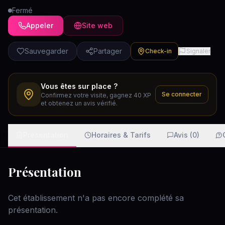
Fermé
Appeler
Site web
Sauvegarder
Partager
Check-in
Signaler
Vous êtes sur place ?
Se connecter
Confirmez votre visite, gagnez 40 XP
et obtenez un avis vérifié.
Présentation
Horaires & Tarifs
Avis (0)
Présentation
Cet établissement n'a pas encore complété sa
présentation.