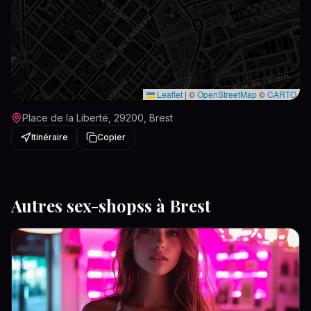
Leaflet
|
©
OpenStreetMap
©
CARTO
Place de la Liberté, 29200, Brest
Itinéraire
Copier
Autres
sex-shops
s à
Brest