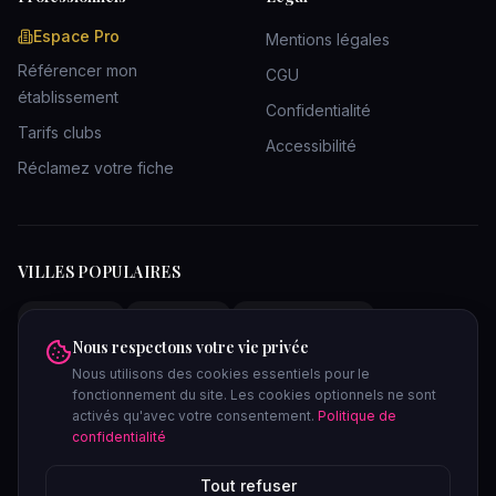
Espace Pro
Mentions légales
Référencer mon
CGU
établissement
Confidentialité
Tarifs clubs
Accessibilité
Réclamez votre fiche
VILLES POPULAIRES
Clubs Paris
Clubs Lyon
Clubs Bordeaux
Nous respectons votre vie privée
Clubs Marseille
Clubs Toulouse
Clubs Lille
Nous utilisons des cookies essentiels pour le
Clubs Nantes
Clubs Strasbourg
Clubs Nice
fonctionnement du site. Les cookies optionnels ne sont
Clubs Bruxelles
Saunas Paris
Saunas Lyon
activés qu'avec votre consentement.
Politique de
confidentialité
Tout refuser