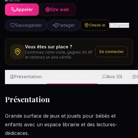
Fermé
Appeler
Site web
Sauvegarder
Partager
Check-in
Signaler
Vous êtes sur place ?
Se connecter
Confirmez votre visite, gagnez 40 XP
et obtenez un avis vérifié.
Présentation
Horaires & Tarifs
Avis (0)
Présentation
Grande surface de jeux et jouets pour bébés et
enfants avec un espace librairie et des lectures-
dédicaces.