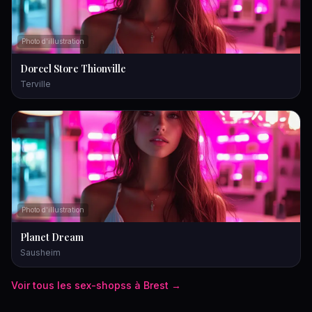
Photo d'illustration
Dorcel Store Thionville
Terville
Photo d'illustration
Planet Dream
Sausheim
Voir tous les
sex-shops
s à
Brest
→