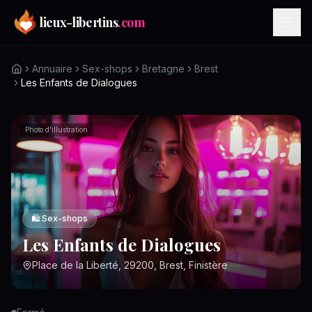
Aller au contenu principal
lieux-libertins
.com
Annuaire
Sex-shops
Bretagne
Brest
Les Enfants de Dialogues
Photo d'illustration
🛍️
Sex-shops
Les Enfants de Dialogues
Place de la Liberté, 29200, Brest, Finistère