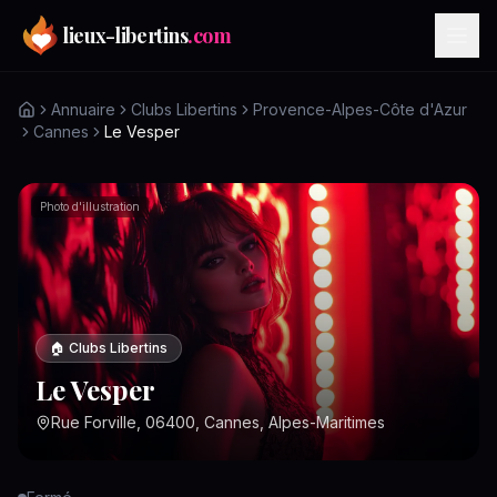
Aller au contenu principal
lieux-libertins
.com
Annuaire
Clubs Libertins
Provence-Alpes-Côte d'Azur
Cannes
Le Vesper
Photo d'illustration
🏠
Clubs Libertins
Le Vesper
Rue Forville, 06400, Cannes, Alpes-Maritimes