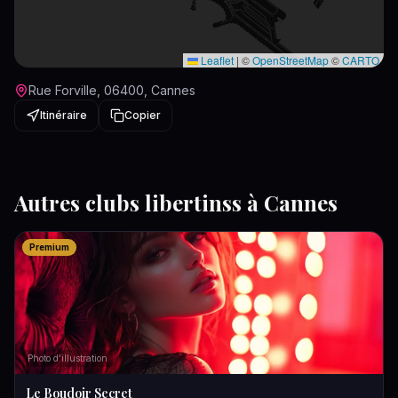
Leaflet
|
©
OpenStreetMap
©
CARTO
Rue Forville, 06400, Cannes
Itinéraire
Copier
Autres
clubs libertins
s à
Cannes
Premium
Photo d'illustration
Le Boudoir Secret