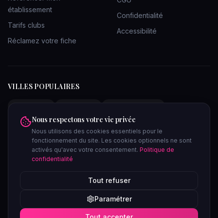
établissement
Confidentialité
Tarifs clubs
Accessibilité
Réclamez votre fiche
VILLES POPULAIRES
Clubs Paris
Clubs Lyon
Clubs Bordeaux
Nous respectons votre vie privée
Clubs Marseille
Clubs Toulouse
Clubs Lille
Nous utilisons des cookies essentiels pour le
Clubs Nantes
Clubs Strasbourg
Clubs Nice
fonctionnement du site. Les cookies optionnels ne sont
Clubs Bruxelles
Saunas Paris
Saunas Lyon
activés qu'avec votre consentement.
Politique de
confidentialité
Tout refuser
lieux-libertins
.com
Confidentiel
Paramétrer
©
2026
lieux-libertins.com. Tous droits réservés. Site réservé aux
Tout accepter