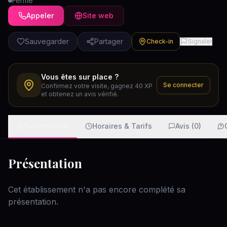
Fermé
Appeler
Site web
Sauvegarder
Partager
Check-in
Signaler
Vous êtes sur place ?
Se connecter
Confirmez votre visite, gagnez 40 XP
et obtenez un avis vérifié.
Présentation
Horaires & Tarifs
Avis (0)
Présentation
Cet établissement n'a pas encore complété sa
présentation.