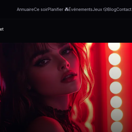
Annuaire
Ce soir
Planifier 💑
Événements
Jeux 🎲
Blog
Contact
et