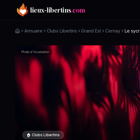
Aller au contenu principal
lieux-libertins
.com
Annuaire
Clubs Libertins
Grand Est
Cernay
Le sycr
Photo d'illustration
🏠
Clubs Libertins