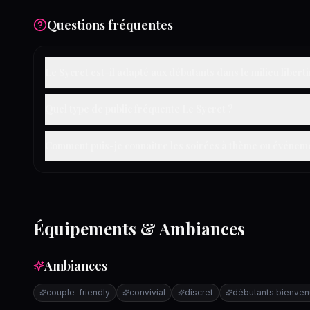
Questions fréquentes
Le Sycret est-il adapté aux débutants dans le milieu liberti
Quel type de public fréquente Le Sycret ?
Comment puis-je connaître les soirées à thème ou événeme
Équipements & Ambiances
Ambiances
couple-friendly
convivial
discret
débutants bienven