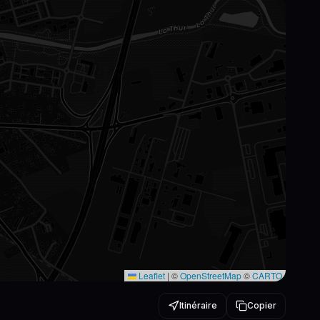
Leaflet
|
©
OpenStreetMap
©
CARTO
Itinéraire
Copier