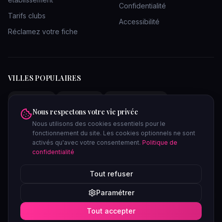
Confidentialité
Tarifs clubs
Accessibilité
Réclamez votre fiche
VILLES POPULAIRES
Clubs Paris
Clubs Lyon
Clubs Bordeaux
Nous respectons votre vie privée
Clubs Marseille
Clubs Toulouse
Clubs Lille
Nous utilisons des cookies essentiels pour le
Clubs Nantes
Clubs Strasbourg
Clubs Nice
fonctionnement du site. Les cookies optionnels ne sont
Clubs Bruxelles
Saunas Paris
Saunas Lyon
activés qu'avec votre consentement.
Politique de
confidentialité
Tout refuser
lieux-libertins
.com
Confidentiel
Paramétrer
©
2026
lieux-libertins.com. Tous droits réservés. Site réservé aux
Tout accepter
adultes (18+).