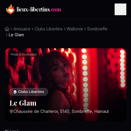
Aller au contenu principal
lieux-libertins
.com
Annuaire
Clubs Libertins
Wallonie
Sombreffe
Le Glam
Photo d'illustration
🏠
Clubs Libertins
Le Glam
Chaussée de Charleroi, 5140, Sombreffe, Hainaut