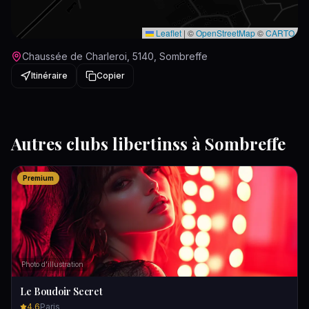
Leaflet
|
©
OpenStreetMap
©
CARTO
Chaussée de Charleroi, 5140, Sombreffe
Itinéraire
Copier
Autres
clubs libertins
s à
Sombreffe
Premium
Photo d'illustration
Le Boudoir Secret
4.6
Paris