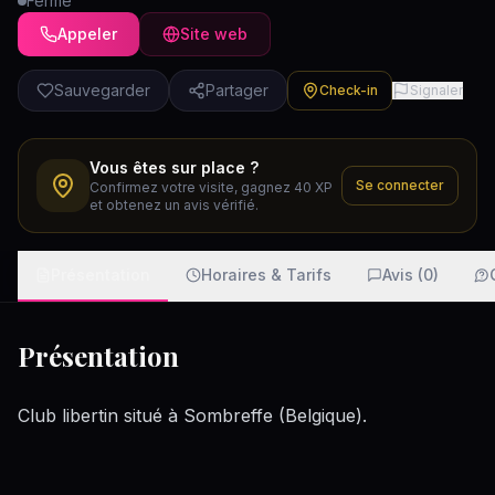
Fermé
Appeler
Site web
Sauvegarder
Partager
Check-in
Signaler
Vous êtes sur place ?
Se connecter
Confirmez votre visite, gagnez 40 XP
et obtenez un avis vérifié.
Présentation
Horaires & Tarifs
Avis (0)
Présentation
Club libertin situé à Sombreffe (Belgique).