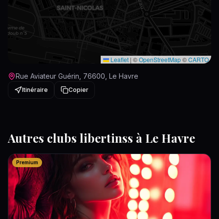
Leaflet
|
©
OpenStreetMap
©
CARTO
Rue Aviateur Guérin, 76600, Le Havre
Itinéraire
Copier
Autres
clubs libertins
s à
Le Havre
Premium