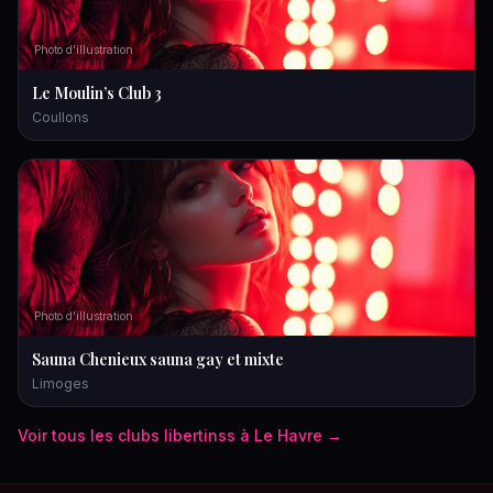
Photo d'illustration
Le Moulin’s Club 3
Coullons
Photo d'illustration
Sauna Chenieux sauna gay et mixte
Limoges
Voir tous les
clubs libertins
s à
Le Havre
→