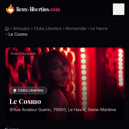
Aller au contenu principal
lieux-libertins
.com
Annuaire
Clubs Libertins
Normandie
Le Havre
Le Cosmo
Photo d'illustration
🏠
Clubs Libertins
Le Cosmo
Rue Aviateur Guérin, 76600, Le Havre, Seine-Maritime