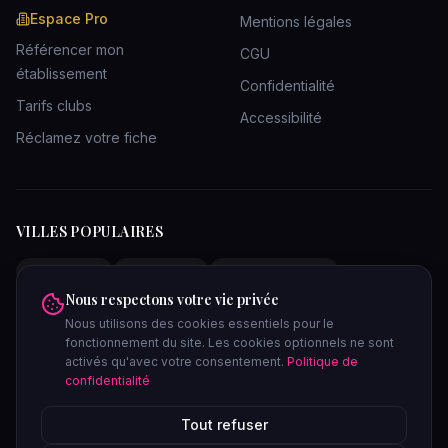
Espace Pro
Mentions légales
Référencer mon
CGU
établissement
Confidentialité
Tarifs clubs
Accessibilité
Réclamez votre fiche
VILLES POPULAIRES
Clubs Paris
Clubs Lyon
Clubs Bordeaux
Nous respectons votre vie privée
Clubs Marseille
Clubs Toulouse
Clubs Lille
Nous utilisons des cookies essentiels pour le
Clubs Nantes
Clubs Strasbourg
Clubs Nice
fonctionnement du site. Les cookies optionnels ne sont
Clubs Bruxelles
Saunas Paris
Saunas Lyon
activés qu'avec votre consentement.
Politique de
confidentialité
Tout refuser