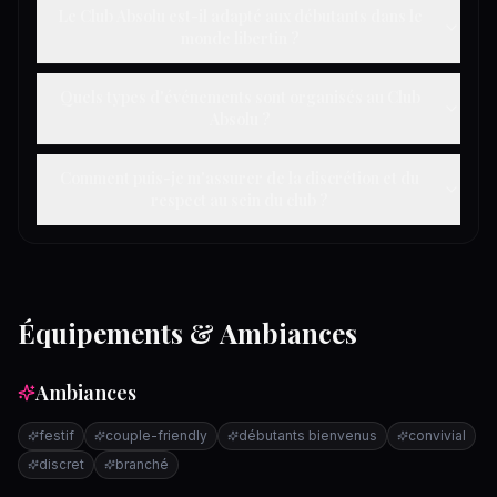
Le Club Absolu est-il adapté aux débutants dans le
monde libertin ?
Quels types d'événements sont organisés au Club
Absolu ?
Comment puis-je m'assurer de la discrétion et du
respect au sein du club ?
Équipements & Ambiances
Ambiances
festif
couple-friendly
débutants bienvenus
convivial
discret
branché