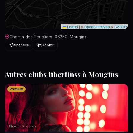
Leaflet
|
©
OpenStreetMap
©
CARTO
Chemin des Peupliers, 06250, Mougins
Itinéraire
Copier
Autres
clubs libertins
s à
Mougins
Premium
Photo d'illustration