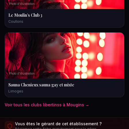
Photo d'illustration
Le Moulin’s Club 3
Coullons
Photo d'illustration
Sauna Chenieux sauna gay et mixte
Limoges
Voir tous les
clubs libertins
s à
Mougins
→
Vous êtes le gérant de cet établissement ?
Réclamez cette fiche gratuitement pour la gérer.