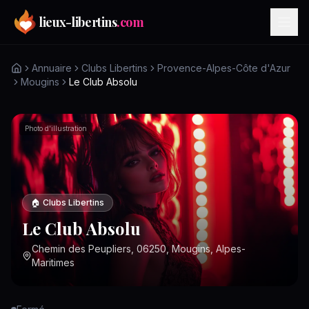
Aller au contenu principal
lieux-libertins
.com
Annuaire
Clubs Libertins
Provence-Alpes-Côte d'Azur
Mougins
Le Club Absolu
Photo d'illustration
🏠
Clubs Libertins
Le Club Absolu
Chemin des Peupliers, 06250, Mougins, Alpes-
Maritimes