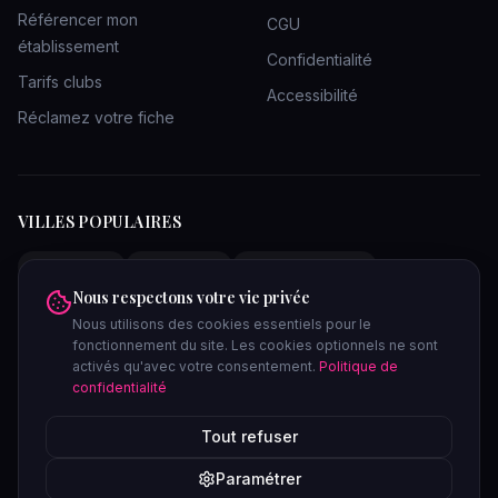
Référencer mon
CGU
établissement
Confidentialité
Tarifs clubs
Accessibilité
Réclamez votre fiche
VILLES POPULAIRES
Clubs Paris
Clubs Lyon
Clubs Bordeaux
Nous respectons votre vie privée
Clubs Marseille
Clubs Toulouse
Clubs Lille
Nous utilisons des cookies essentiels pour le
Clubs Nantes
Clubs Strasbourg
Clubs Nice
fonctionnement du site. Les cookies optionnels ne sont
Clubs Bruxelles
Saunas Paris
Saunas Lyon
activés qu'avec votre consentement.
Politique de
confidentialité
Tout refuser
lieux-libertins
.com
Confidentiel
Paramétrer