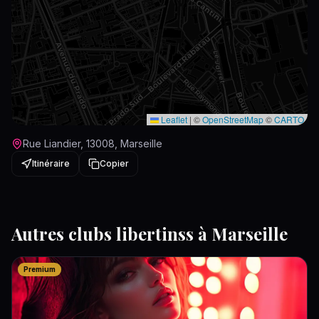
Leaflet
|
©
OpenStreetMap
©
CARTO
Rue Liandier, 13008, Marseille
Itinéraire
Copier
Autres
clubs libertins
s à
Marseille
Premium