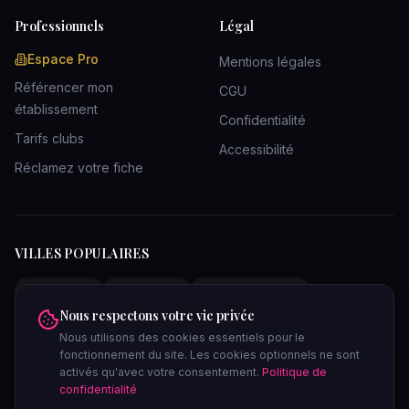
Professionnels
Légal
Espace Pro
Mentions légales
Référencer mon
CGU
établissement
Confidentialité
Tarifs clubs
Accessibilité
Réclamez votre fiche
VILLES POPULAIRES
Clubs Paris
Clubs Lyon
Clubs Bordeaux
Nous respectons votre vie privée
Clubs Marseille
Clubs Toulouse
Clubs Lille
Nous utilisons des cookies essentiels pour le
Clubs Nantes
Clubs Strasbourg
Clubs Nice
fonctionnement du site. Les cookies optionnels ne sont
Clubs Bruxelles
Saunas Paris
Saunas Lyon
activés qu'avec votre consentement.
Politique de
confidentialité