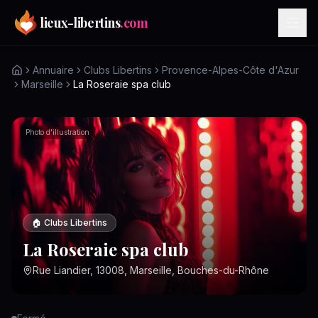
Aller au contenu principal
lieux-libertins
.com
Annuaire
Clubs Libertins
Provence-Alpes-Côte d'Azur
Marseille
La Roseraie spa club
Photo d'illustration
🏠
Clubs Libertins
La Roseraie spa club
Rue Liandier, 13008, Marseille, Bouches-du-Rhône