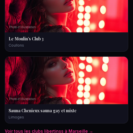
Photo d'illustration
Le Moulin’s Club 3
Coullons
Photo d'illustration
Sauna Chenieux sauna gay et mixte
Limoges
Voir tous les
clubs libertins
s à
Marseille
→