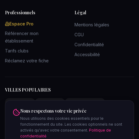
Professionnels
Légal
Espace Pro
Mentions légales
Référencer mon
CGU
établissement
Confidentialité
Tarifs clubs
Accessibilité
Réclamez votre fiche
VILLES POPULAIRES
Clubs Paris
Clubs Lyon
Clubs Bordeaux
Nous respectons votre vie privée
Clubs Marseille
Clubs Toulouse
Clubs Lille
Nous utilisons des cookies essentiels pour le
Clubs Nantes
Clubs Strasbourg
Clubs Nice
fonctionnement du site. Les cookies optionnels ne sont
Clubs Bruxelles
Saunas Paris
Saunas Lyon
activés qu'avec votre consentement.
Politique de
confidentialité