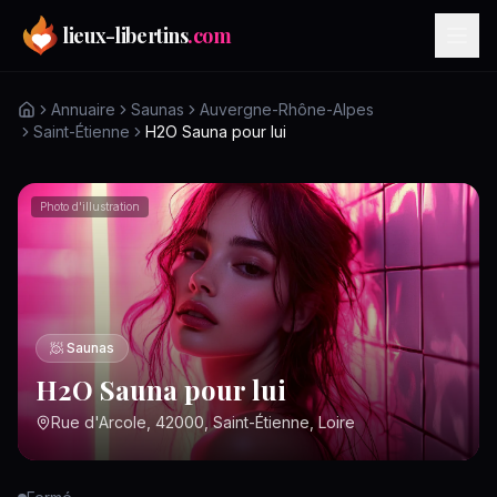
Aller au contenu principal
lieux-libertins
.com
Annuaire
Saunas
Auvergne-Rhône-Alpes
Saint-Étienne
H2O Sauna pour lui
Photo d'illustration
🧖
Saunas
H2O Sauna pour lui
Rue d'Arcole, 42000, Saint-Étienne, Loire