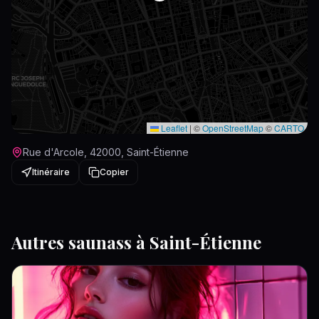
Leaflet
|
©
OpenStreetMap
©
CARTO
Rue d'Arcole, 42000, Saint-Étienne
Itinéraire
Copier
Autres
saunas
s à
Saint-Étienne