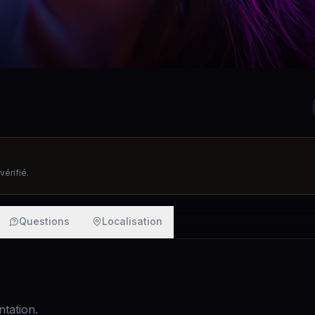
érifié.
Questions
Localisation
tation.