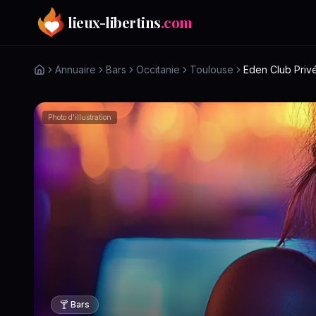
Aller au contenu principal
lieux-libertins
.com
Annuaire
Bars
Occitanie
Toulouse
Eden Club Priv
Photo d'illustration
🍸
Bars