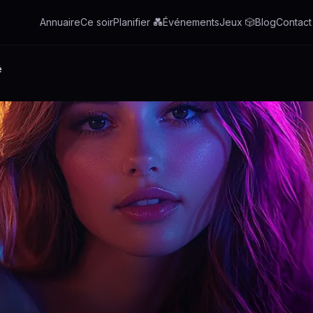
Annuaire
Ce soir
Planifier 💑
Événements
Jeux 🎲
Blog
Contact
é