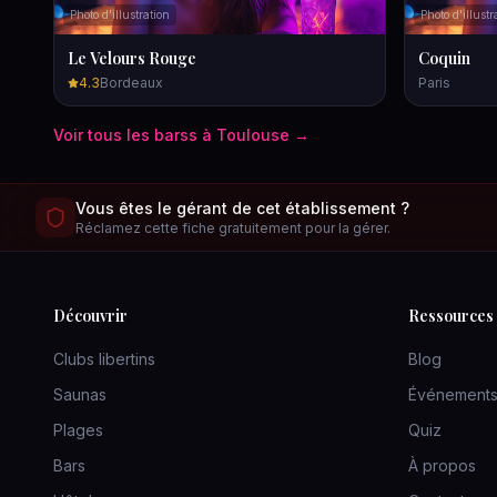
Photo d'illustration
Photo d'illustr
Le Velours Rouge
Coquin
4.3
Bordeaux
Paris
Voir tous les
bars
s à
Toulouse
→
Vous êtes le gérant de cet établissement ?
Réclamez cette fiche gratuitement pour la gérer.
Découvrir
Ressources
Clubs libertins
Blog
Saunas
Événement
Plages
Quiz
Bars
À propos