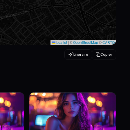
Leaflet
|
©
OpenStreetMap
©
CARTO
Itinéraire
Copier