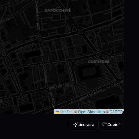
Leaflet
|
©
OpenStreetMap
©
CARTO
Itinéraire
Copier