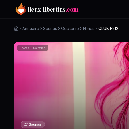
Aller au contenu principal
lieux-libertins
.com
Annuaire
Saunas
Occitanie
Nîmes
CLUB F212
Photo d'illustration
🧖
Saunas