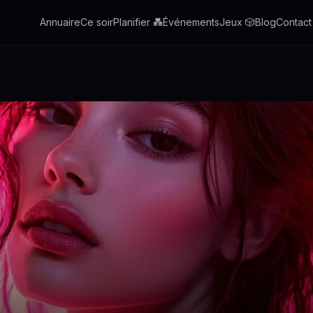
Annuaire
Ce soir
Planifier 💑
Événements
Jeux 🎲
Blog
Contact