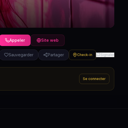
Appeler
Site web
Sauvegarder
Partager
Check-in
Signaler
Se connecter