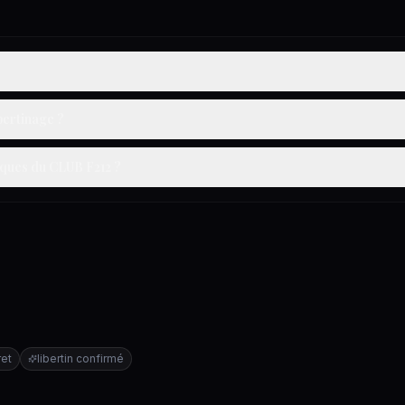
bertinage ?
iques du CLUB F212 ?
ret
libertin confirmé