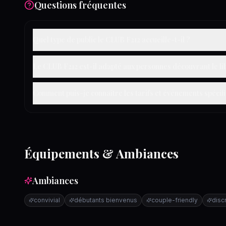
Questions fréquentes
Quel type de public le CLUB F212 accueille-t-il ?
Le CLUB F212 est-il adapté aux personnes découvrant le li
Comment puis-je connaître les tarifs et événements spécif
Équipements & Ambiances
Ambiances
convivial
débutants bienvenus
couple-friendly
disc