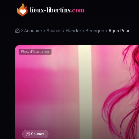
Aller au contenu principal
lieux-libertins
.com
Annuaire
Saunas
Flandre
Beringen
Aqua Puur
Photo d'illustration
🧖
Saunas