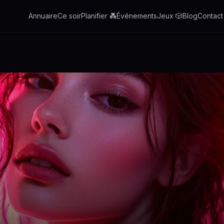
Annuaire
Ce soir
Planifier 💑
Événements
Jeux 🎲
Blog
Contact