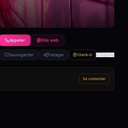
Appeler
Site web
Sauvegarder
Partager
Check-in
Signaler
Se connecter