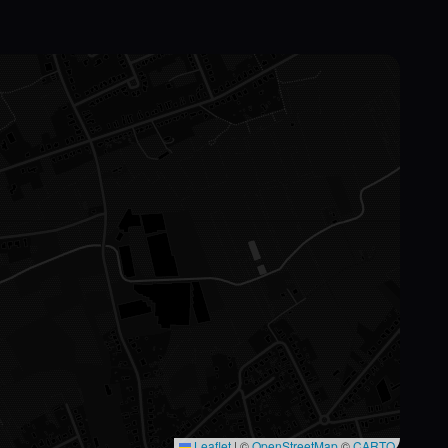
Leaflet
|
©
OpenStreetMap
©
CARTO