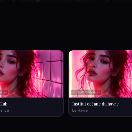
ation
Photo d'illustration
Club
Institut océane du havre
vence
Le Havre