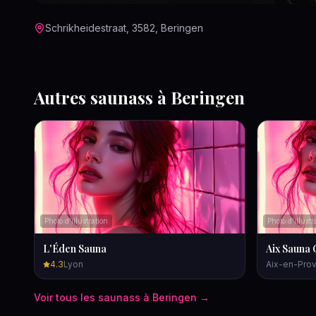
Schrikheidestraat, 3582, Beringen
Autres
saunas
s à
Beringen
Photo d'illustration
Photo d'illustr
L'Éden Sauna
Aix Sauna 
4.3
Lyon
Aix-en-Pro
Voir tous les
saunas
s à
Beringen
→