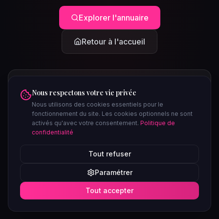
Explorer l'annuaire
Retour à l'accueil
Nous respectons votre vie privée
Nous utilisons des cookies essentiels pour le
fonctionnement du site. Les cookies optionnels ne sont
activés qu'avec votre consentement.
Politique de
confidentialité
PEUT-ÊTRE CHERCHIEZ-VOUS...
Tout refuser
Clubs à Paris
Saunas à Lyon
Plages libertines
Confidentiel
Paramétrer
Soirées ce week-end
Tout accepter