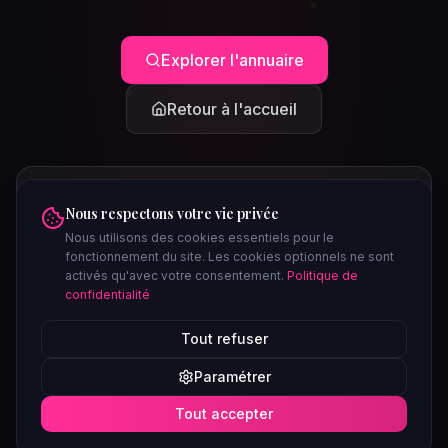
Explorer l'annuaire
Retour à l'accueil
Nous respectons votre vie privée
Nous utilisons des cookies essentiels pour le
fonctionnement du site. Les cookies optionnels ne sont
activés qu'avec votre consentement.
Politique de
confidentialité
PEUT-ÊTRE CHERCHIEZ-VOUS...
Tout refuser
Clubs à Paris
Saunas à Lyon
Plages libertines
Confidentiel
Paramétrer
Soirées ce week-end
Tout accepter