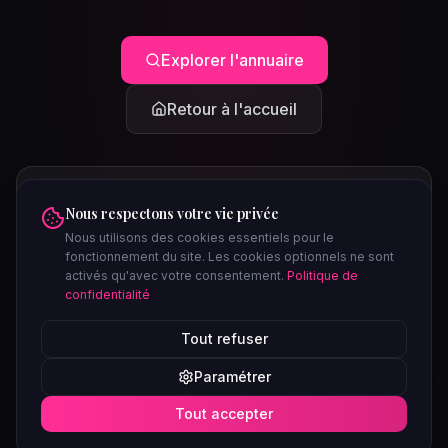
Explorer l'annuaire
Retour à l'accueil
Nous respectons votre vie privée
Nous utilisons des cookies essentiels pour le
fonctionnement du site. Les cookies optionnels ne sont
activés qu'avec votre consentement.
Politique de
confidentialité
PEUT-ÊTRE CHERCHIEZ-VOUS...
Tout refuser
Clubs à Paris
Saunas à Lyon
Plages libertines
Confidentiel
Paramétrer
Soirées ce week-end
Tout accepter