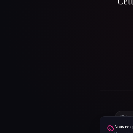
Cett
Clubs 
Nous resp