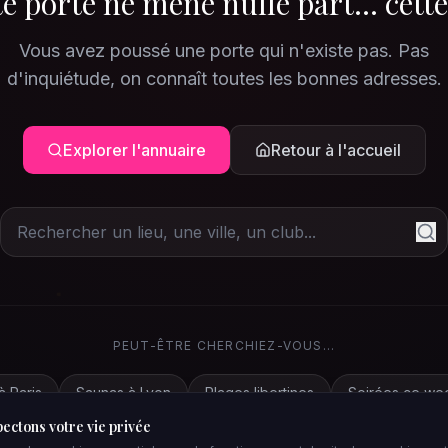
e porte ne mène nulle part... cette
Vous avez poussé une porte qui n'existe pas. Pas
d'inquiétude, on connaît toutes les bonnes adresses.
Explorer l'annuaire
Retour à l'accueil
PEUT-ÊTRE CHERCHIEZ-VOUS...
à Paris
Saunas à Lyon
Plages libertines
Soirées ce we
ectons votre vie privée