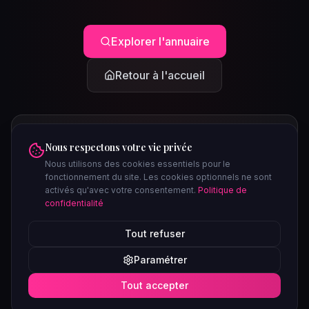
Explorer l'annuaire
Retour à l'accueil
Nous respectons votre vie privée
Nous utilisons des cookies essentiels pour le
fonctionnement du site. Les cookies optionnels ne sont
activés qu'avec votre consentement.
Politique de
confidentialité
PEUT-ÊTRE CHERCHIEZ-VOUS...
Tout refuser
Clubs à Paris
Saunas à Lyon
Plages libertines
Confidentiel
Paramétrer
Soirées ce week-end
Tout accepter