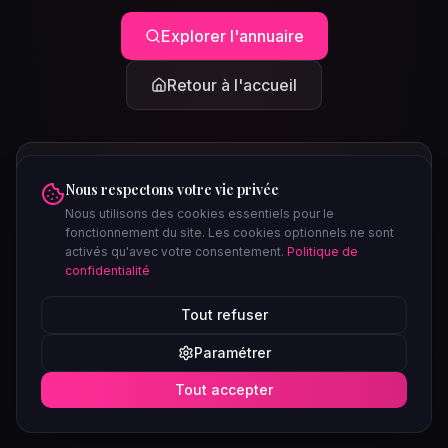
Explorer l'annuaire
Retour à l'accueil
Nous respectons votre vie privée
Nous utilisons des cookies essentiels pour le
fonctionnement du site. Les cookies optionnels ne sont
activés qu'avec votre consentement.
Politique de
confidentialité
PEUT-ÊTRE CHERCHIEZ-VOUS...
Tout refuser
Clubs à Paris
Saunas à Lyon
Plages libertines
Confidentiel
Paramétrer
Soirées ce week-end
Tout accepter