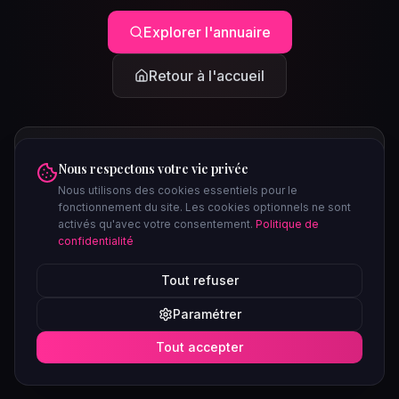
Explorer l'annuaire
Retour à l'accueil
Nous respectons votre vie privée
Nous utilisons des cookies essentiels pour le
fonctionnement du site. Les cookies optionnels ne sont
activés qu'avec votre consentement.
Politique de
confidentialité
PEUT-ÊTRE CHERCHIEZ-VOUS...
Tout refuser
Clubs à Paris
Saunas à Lyon
Plages libertines
Confidentiel
Paramétrer
Soirées ce week-end
Tout accepter