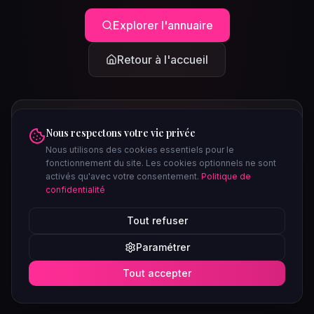
Explorer l'annuaire
Retour à l'accueil
Nous respectons votre vie privée
Nous utilisons des cookies essentiels pour le
fonctionnement du site. Les cookies optionnels ne sont
activés qu'avec votre consentement.
Politique de
confidentialité
PEUT-ÊTRE CHERCHIEZ-VOUS...
Tout refuser
Clubs à Paris
Saunas à Lyon
Plages libertines
Confidentiel
Paramétrer
Soirées ce week-end
Tout accepter