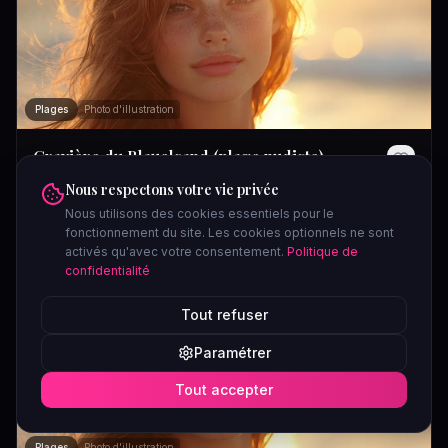
Plages
Photo d'illustration
Gravière du Blauelsand (plage nudiste)
Strasbourg
Nous respectons votre vie privée
, Bas-Rhin
Nous utilisons des cookies essentiels pour le
Plage libertine situé à Strasbourg. Découvrez les horaires, tarifs
fonctionnement du site. Les cookies optionnels ne sont
et avis sur Libertins France.
activés qu'avec votre consentement.
Politique de
Horaires N/C
confidentialité
Tout refuser
Confidentiel
Paramétrer
Tout accepter
Voir la carte
Plages
Photo d'illustration