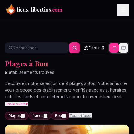
Aller au contenu principal
lieux-libertins
.com
Filtres
(1)
Annuaire
Plages
France
Bou
Plages à Bou
9
établissement
s
trouvé
s
Découvrez notre sélection de 9 plages à Bou. Notre annuaire
vous propose des établissements vérifiés avec avis, horaires
détaillés, tarifs et carte interactive pour trouver le lieu idéal
près de chez vous.
Lire la suite ▾
Plages
france
Bou
Tout effacer