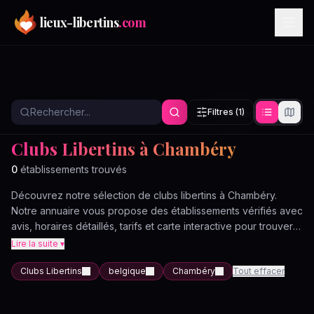
Aller au contenu principal
lieux-libertins
.com
Filtres
(1)
Annuaire
Clubs Libertins
Belgique
Chambéry
Clubs Libertins à Chambéry
0
établissement
s
trouvé
s
Découvrez notre sélection de clubs libertins à Chambéry.
Notre annuaire vous propose des établissements vérifiés avec
avis, horaires détaillés, tarifs et carte interactive pour trouver
le lieu idéal près de chez vous.
Lire la suite ▾
Clubs Libertins
belgique
Chambéry
Tout effacer