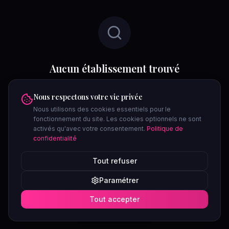
Aucun établissement trouvé
Aucun résultat pour : clubs libertins • à
Nous respectons votre vie privée
Chambéry. Essayez de modifier vos filtres ou
Nous utilisons des cookies essentiels pour le
d'élargir votre zone de recherche.
fonctionnement du site. Les cookies optionnels ne sont
activés qu'avec votre consentement.
Politique de
confidentialité
Réinitialiser tous les filtres
Tout refuser
Voir tous les
clubs libertins
(sans filtre ville)
Confidentiel
Paramétrer
Voir toutes les catégories
Tout accepter
Essayez :
Paris
Lyon
Marseille
Bordeaux
Voir la carte